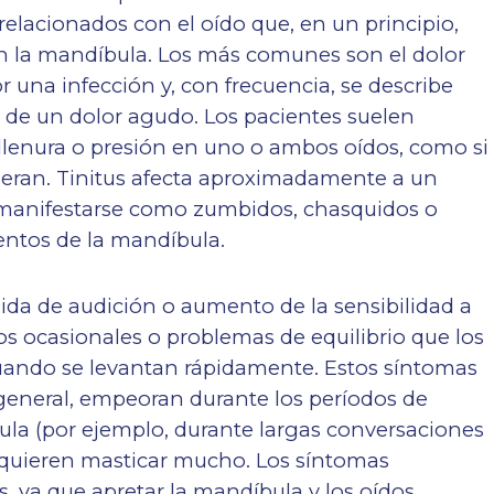
lacionados con el oído que, en un principio,
on la mandíbula. Los más comunes son el dolor
r una infección y, con frecuencia, se describe
 de un dolor agudo. Los pacientes suelen
llenura o presión en uno o ambos oídos, como si
ieran.
Tinitus
afecta aproximadamente a un
 manifestarse como zumbidos, chasquidos o
entos de la mandíbula.
da de audición o aumento de la sensibilidad a
os ocasionales o problemas de equilibrio que los
cuando se levantan rápidamente. Estos síntomas
lo general, empeoran durante los períodos de
ula (por ejemplo, durante largas conversaciones
equieren masticar mucho. Los síntomas
, ya que apretar la mandíbula y los oídos