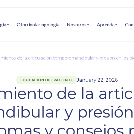
gia
Otorrinolaringología
Nosotros
Aprenda
Con
miento de la articulación temporomandibular y presión en los oído
January 22, 2026
EDUCACIÓN DEL PACIENTE
iento de la arti
bular y presión 
omas y consejos p