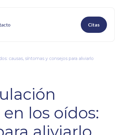
tacto
Citas
s: causas, síntomas y consejos para aliviarlo
culación
en los oídos:
ara aliviarlo