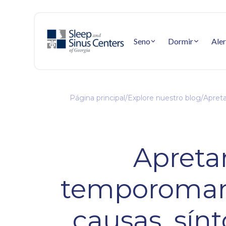
Seno
Dormir
Aler
Página principal
/
Explore nuestro blog
/
Apreta
Apretam
temporomandi
causas, sínt