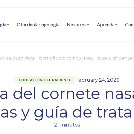
gia
Otorrinolaringología
Nosotros
Aprenda
Con
ore nuestro blog
/
Hipertrofia del cornete nasal: causas, síntomas
February 24, 2026
EDUCACIÓN DEL PACIENTE
a del cornete nas
as y guía de trat
21 minutos