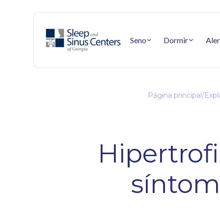
Seno
Dormir
Aler
Página principal
/
Expl
Hipertrofi
síntom