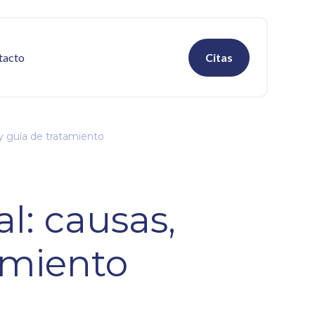
tacto
Citas
 y guía de tratamiento
al: causas,
amiento