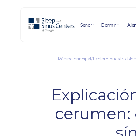
Seno
Dormir
Aler
Página principal
/
Explore nuestro blo
Explicació
cerumen: 
sí