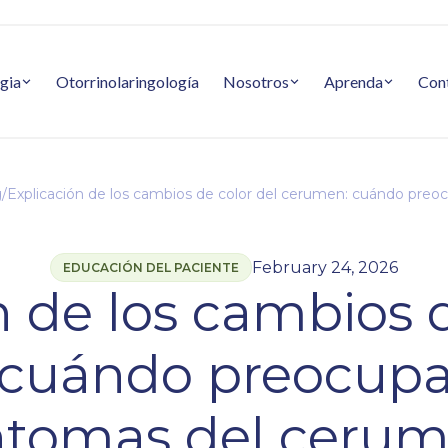
gia
Otorrinolaringología
Nosotros
Aprenda
Con
g
/
Explicación de los cambios de color del cerumen: cuándo preo
February 24, 2026
EDUCACIÓN DEL PACIENTE
n de los cambios d
cuándo preocupar
ntomas del ceru