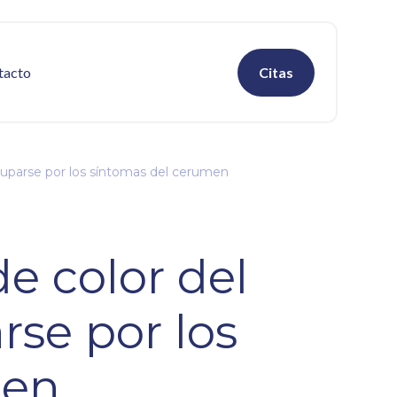
tacto
Citas
cuparse por los síntomas del cerumen
e color del
se por los
men