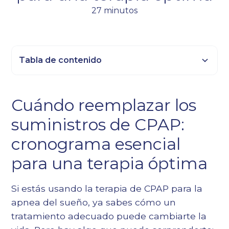
27 minutos
Tabla de contenido
Epígrafe 2
Cuándo reemplazar los
Título 3
suministros de CPAP:
Epígrafe 4
Epígrafe 5
cronograma esencial
Epígrafe 6
para una terapia óptima
Si estás usando la terapia de CPAP para la
apnea del sueño, ya sabes cómo un
tratamiento adecuado puede cambiarte la