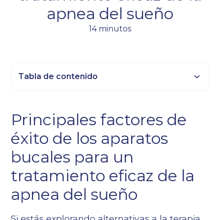
apnea del sueño
14 minutos
Tabla de contenido
Epígrafe 2
Principales factores de
Título 3
éxito de los aparatos
Epígrafe 4
Epígrafe 5
bucales para un
Epígrafe 6
tratamiento eficaz de la
apnea del sueño
Si estás explorando alternativas a la terapia