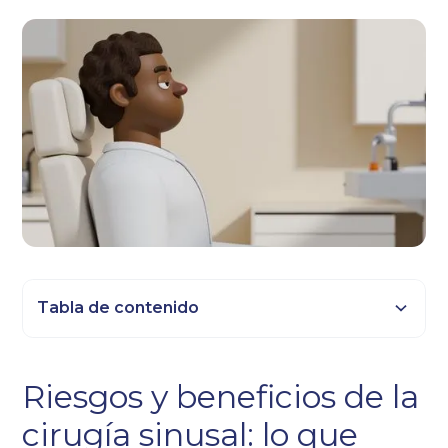
Tabla de contenido
Epígrafe 2
Riesgos y beneficios de la
Título 3
cirugía sinusal: lo que
Epígrafe 4