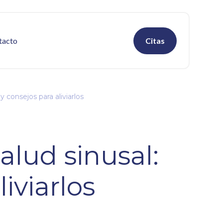
tacto
Citas
y consejos para aliviarlos
alud sinusal:
iviarlos