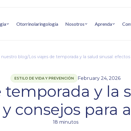
gia
Otorrinolaringología
Nosotros
Aprenda
Con
 nuestro blog
/
Los viajes de temporada y la salud sinusal: efectos 
February 24, 2026
ESTILO DE VIDA Y PREVENCIÓN
e temporada y la s
 y consejos para al
18 minutos