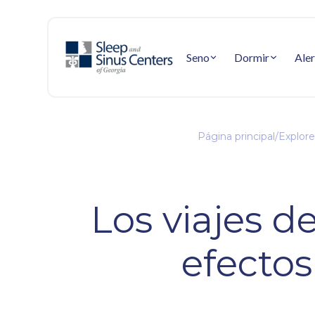
Seno
Dormir
Aler
Página principal
/
Explore
Los viajes d
efectos