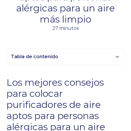
alérgicas para un aire
más limpio
27 minutos
Tabla de contenido
Epígrafe 2
Los mejores consejos
Título 3
para colocar
Epígrafe 4
Epígrafe 5
purificadores de aire
Epígrafe 6
aptos para personas
alérgicas para un aire