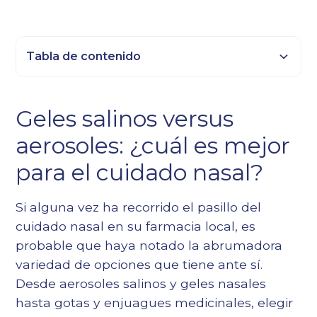
Tabla de contenido
Epígrafe 2
Geles salinos versus
Título 3
aerosoles: ¿cuál es mejor
Epígrafe 4
Epígrafe 5
para el cuidado nasal?
Epígrafe 6
Si alguna vez ha recorrido el pasillo del
cuidado nasal en su farmacia local, es
probable que haya notado la abrumadora
variedad de opciones que tiene ante sí.
Desde aerosoles salinos y geles nasales
hasta gotas y enjuagues medicinales, elegir