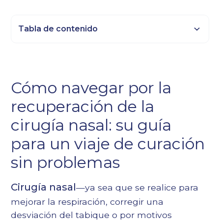
Tabla de contenido
Epígrafe 2
Título 3
Cómo navegar por la
Epígrafe 4
recuperación de la
Epígrafe 5
Epígrafe 6
cirugía nasal: su guía
para un viaje de curación
sin problemas
Cirugía nasal
—ya sea que se realice para
mejorar la respiración, corregir una
desviación del tabique o por motivos