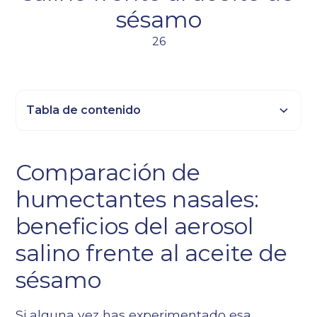
sésamo
26
Tabla de contenido
Epígrafe 2
Comparación de
Título 3
humectantes nasales:
Epígrafe 4
Epígrafe 5
beneficios del aerosol
Epígrafe 6
salino frente al aceite de
sésamo
Si alguna vez has experimentado esa