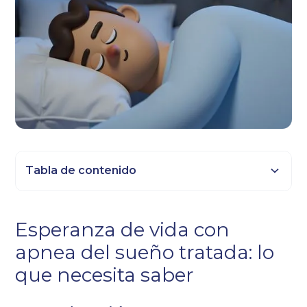
Tabla de contenido
Epígrafe 2
Esperanza de vida con
Título 3
apnea del sueño tratada: lo
Epígrafe 4
que necesita saber
Epígrafe 5
Epígrafe 6