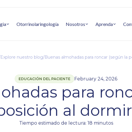
gia
Otorrinolaringología
Nosotros
Aprenda
Con
/
Explore nuestro blog
/
Buenas almohadas para roncar (según la po
February 24, 2026
EDUCACIÓN DEL PACIENTE
ohadas para ronca
posición al dormir
Tiempo estimado de lectura: 18 minutos