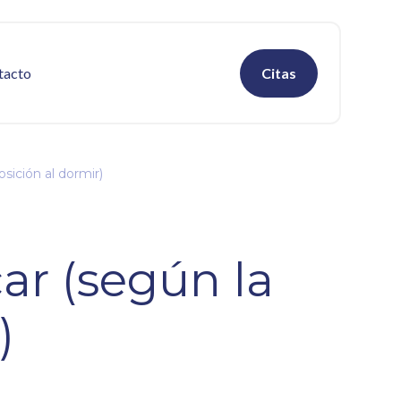
tacto
Citas
sición al dormir)
r (según la
)