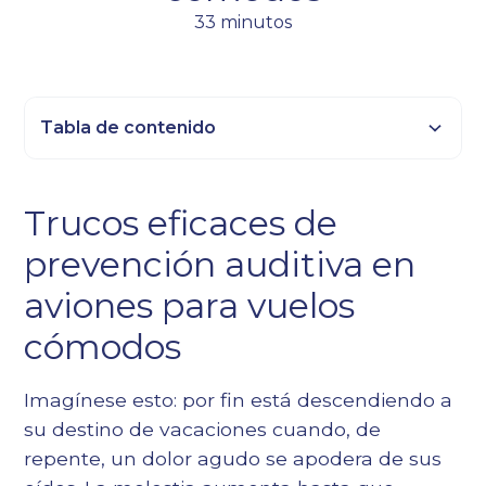
33 minutos
Tabla de contenido
Epígrafe 2
Trucos eficaces de
Título 3
prevención auditiva en
Epígrafe 4
Epígrafe 5
aviones para vuelos
Epígrafe 6
cómodos
Imagínese esto: por fin está descendiendo a
su destino de vacaciones cuando, de
repente, un dolor agudo se apodera de sus