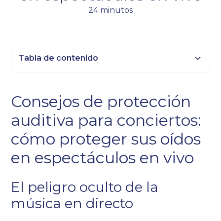
24 minutos
Tabla de contenido
Epígrafe 2
Consejos de protección
Título 3
auditiva para conciertos:
Epígrafe 4
Epígrafe 5
cómo proteger sus oídos
Epígrafe 6
en espectáculos en vivo
El peligro oculto de la
música en directo