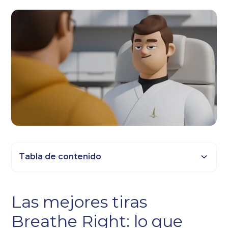
Tabla de contenido
Epígrafe 2
Las mejores tiras
Título 3
Breathe Right: lo que
Epígrafe 4