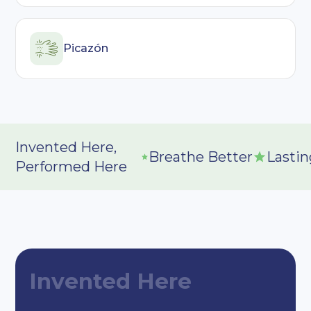
Picazón
Invented Here,
Breathe Better
Lastin
Performed Here
Invented Here