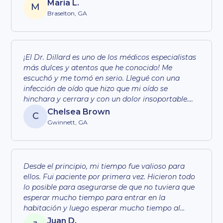
incluido el Dr. Dillard. Mi esposo acaba de ser
María L.
M
operado, esta es su cuarta cirugía sinusal, pero la
Braselton, GA
segunda vez en este centro. Agradezco a todo el
personal, muy amable y amable, ¡y hacen su
trabajo de maravilla! Recomiendo al Dr. David
Dillard y todo el personal.
¡El Dr. Dillard es uno de los médicos especialistas
más dulces y atentos que he conocido! Me
escuchó y me tomó en serio. Llegué con una
infección de oído que hizo que mi oído se
hinchara y cerrara y con un dolor insoportable.
Tenía 3 abscesos en el oído y el Dr. Dillard me
Chelsea Brown
C
hizo una cirugía ambulatoria el mismo día.
Gwinnett, GA
Agradecí su rapidez y su afán por ayudarme. Su
personal fue increíblemente amable y gentil.
Todos fueron muy amables conmigo cuando
llegué a mis citas de seguimiento. Se nota que
Desde el principio, mi tiempo fue valioso para
todo el personal realmente se preocupa por sus
ellos. Fui paciente por primera vez. Hicieron todo
pacientes. Enviaría a cualquiera a ver al Dr.
lo posible para asegurarse de que no tuviera que
Dillard y planearía recomendarle a mi pareja y a
esperar mucho tiempo para entrar en la
mi padre. Si necesita un otorrinolaringólogo en el
habitación y luego esperar mucho tiempo al
norte de Georgia, el Dr. Dillard es su indicado.
médico. El personal fue amable y se esforzó por
Juan D.