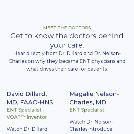
MEET THE DOCTORS
Get to know the doctors behind
your care.
Hear directly from Dr. Dillard and Dr. Nelson-
Charles on why they became ENT physicians and
what drives their care for patients.
Intro video
Meet Me
David Dillard,
Magalie Nelson-
MD, FAAO-HNS
Charles, MD
ENT Specialist ·
ENT Specialist
VOAT™ inventor
Watch Dr. Nelson-
Watch Dr. Dillard
Charles introduce