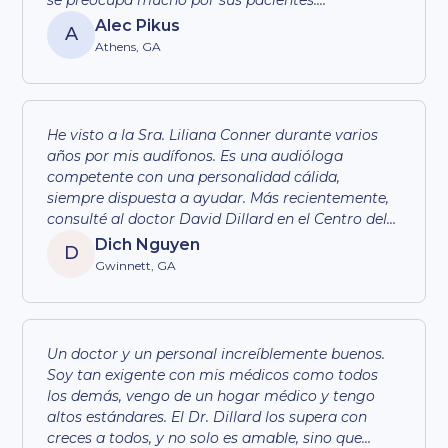
creo que saben lo que hacen. 😂
Recomiendo al Dr. Dillard a cualquiera. Es el
Alec Pikus
A
médico del sueño más dulce y compasivo.
Athens, GA
He visto a la Sra. Liliana Conner durante varios
años por mis audífonos. Es una audióloga
competente con una personalidad cálida,
siempre dispuesta a ayudar. Más recientemente,
consulté al doctor David Dillard en el Centro del
Sueño y la Sinusitis por mi otro problema
Dich Nguyen
D
otorrinolaringológico. La oficina está bien
Gwinnett, GA
organizada y bien equipada, el personal está bien
capacitado y educado. El doctor Dillard es
agradable y amable, muestra preocupación y
empatía. Tiene una gran experiencia en su propio
Un doctor y un personal increíblemente buenos.
campo e hizo un gran trabajo. Lo recomiendo
Soy tan exigente con mis médicos como todos
encarecidamente a cualquier persona con
los demás, vengo de un hogar médico y tengo
problemas de oído, nariz y garganta.
altos estándares. El Dr. Dillard los supera con
creces a todos, y no solo es amable, sino que