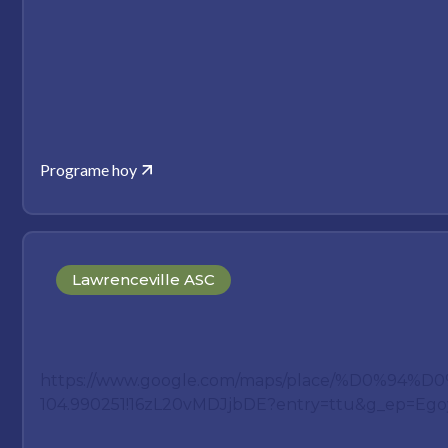
Programe hoy
Lawrenceville ASC
https://www.google.com/maps/place/%D0%
104.990251!16zL20vMDJjbDE?entry=ttu&g_ep