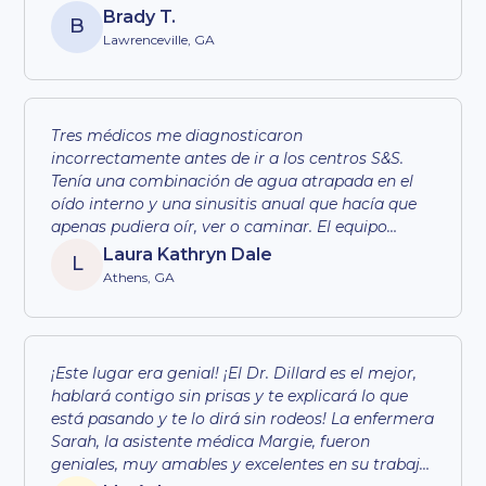
probablemente sea un genio en sí mismo. Lo
Brady T.
B
aprecio de verdad. Oh, cada persona de su
Lawrenceville, GA
personal ha sido muy amable. Incluso
conversando amablemente mientras esperas.
Muy profesional y amable. Apreciado.
Tres médicos me diagnosticaron
incorrectamente antes de ir a los centros S&S.
Tenía una combinación de agua atrapada en el
oído interno y una sinusitis anual que hacía que
apenas pudiera oír, ver o caminar. El equipo
escuchó de inmediato mis problemas, me
Laura Kathryn Dale
L
diagnosticó adecuadamente y me ayudó a
Athens, GA
establecer un plan para abordar por completo la
raíz del problema (mis alergias). Si bien ha sido
todo un camino hacia la recuperación, estoy más
que agradecido al personal y al Dr. Dillard por
¡Este lugar era genial! ¡El Dr. Dillard es el mejor,
garantizar que me recuperé por completo. Si está
hablará contigo sin prisas y te explicará lo que
buscando personas que lo escuchen y lo apoyen
está pasando y te lo dirá sin rodeos! La enfermera
en cada paso del proceso, este es el equipo que
Sarah, la asistente médica Margie, fueron
desea.
geniales, muy amables y excelentes en su trabajo,