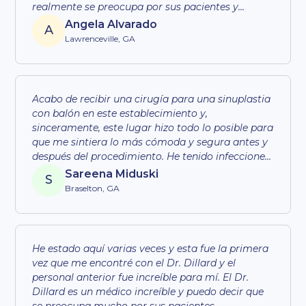
realmente se preocupa por sus pacientes y
siempre está ahí si tienes
preguntas
y
Angela Alvarado
A
preocupaciones. Lo recomiendo totalmente si
Lawrenceville, GA
alguna vez necesitas un médico especialista en
sinusitis. El Dr. David Edwards es el mejor. ¡¡¡Le
daría más de 5 estrellas!!!
Acabo de recibir una cirugía para una sinuplastia
con balón en este establecimiento y,
sinceramente, este lugar hizo todo lo posible para
que me sintiera lo más cómoda y segura antes y
después del procedimiento. He tenido infecciones
crónicas del oído durante la mayor parte de mi
Sareena Miduski
S
vida y, por primera vez en mucho tiempo, me
Braselton, GA
siento más esperanzado que nunca. A pesar de
que insistieron en ponerme la aguja de anestesia
en la mano en lugar del brazo, como hubiera
preferido, su trato con los pacientes y el parto
He estado aquí varias veces y esta fue la primera
fueron impecables. Gracias, Dr. Edwards, y su
vez que me encontré con el Dr. Dillard y el
equipo. ¡Mi gratitud se extiende sin medida!
personal anterior fue increíble para mí. El Dr.
Definitivamente no espero volver a operarme en
Dillard es un médico increíble y puedo decir que
este lugar (quién lo haría) Ja, ja, ja, ja, ja, ja, pero
se preocupa mucho por sus pacientes.