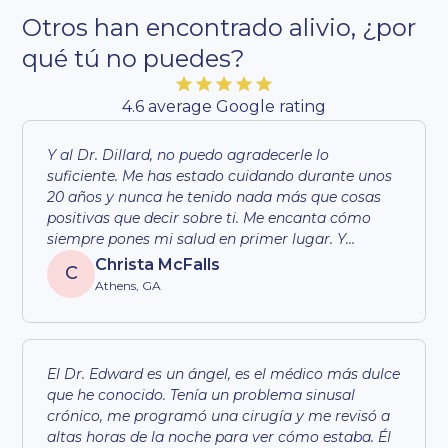
Otros han encontrado alivio, ¿por
qué tú no puedes?
4.6 average Google rating
Y al Dr. Dillard, no puedo agradecerle lo
suficiente. Me has estado cuidando durante unos
20 años y nunca he tenido nada más que cosas
positivas que decir sobre ti. Me encanta cómo
siempre pones mi salud en primer lugar. Y
discutes las cosas conmigo de una manera que
Christa McFalls
C
me hace saber que realmente te preocupas por
Athens, GA
mi bienestar.
El Dr. Edward es un ángel, es el médico más dulce
que he conocido. Tenía un problema sinusal
crónico, me programó una cirugía y me revisó a
altas horas de la noche para ver cómo estaba. Él