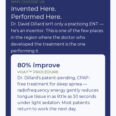
WHY CHOOSE US
Invented Here.
Performed Here.
Dr. David Dillard isn't only a practicing ENT —
he's an inventor. This is one of the few places
in the region where the doctor who
developed the treatment is the one
performing it.
80% improve
VOAT™ PROCEDURE
Dr. Dillard's patent-pending, CPAP-
free treatment for sleep apnea —
radiofrequency energy gently reduces
tongue tissue in as little as 30 seconds
under light sedation. Most patients
return to work the next day.