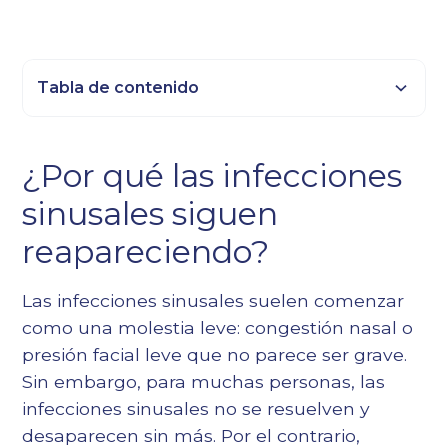
Tabla de contenido
Epígrafe 2
¿Por qué las infecciones
Título 3
sinusales siguen
Epígrafe 4
Epígrafe 5
reapareciendo?
Epígrafe 6
Las infecciones sinusales suelen comenzar
como una molestia leve: congestión nasal o
presión facial leve que no parece ser grave.
Sin embargo, para muchas personas, las
infecciones sinusales no se resuelven y
desaparecen sin más. Por el contrario,