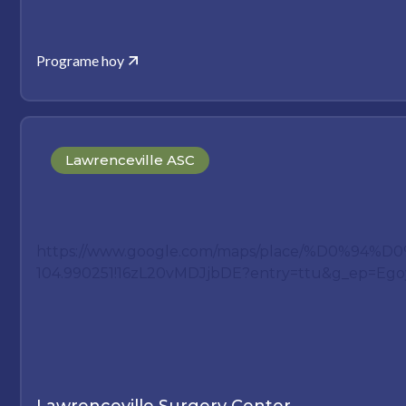
Programe hoy
Lawrenceville ASC
https://www.google.com/maps/place/%D0%
104.990251!16zL20vMDJjbDE?entry=ttu&g_ep