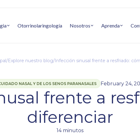
gia
Otorrinolaringología
Nosotros
Aprenda
Con
pal
/
Explore nuestro blog
/
Infección sinusal frente a resfriado: có
February 24, 2
CUIDADO NASAL Y DE LOS SENOS PARANASALES
nusal frente a re
diferenciar
14 minutos