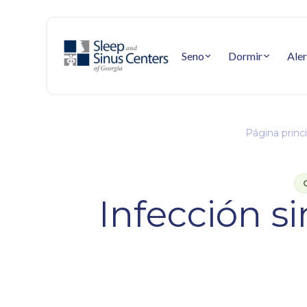
Seno
Dormir
Aler
Página princi
Infección si