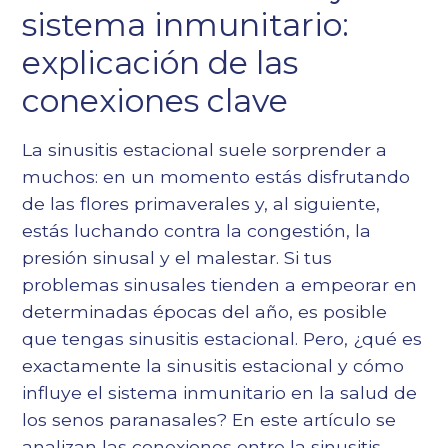
sistema inmunitario:
Epígrafe 4
Epígrafe 5
explicación de las
Epígrafe 6
conexiones clave
La sinusitis estacional suele sorprender a
muchos: en un momento estás disfrutando
de las flores primaverales y, al siguiente,
estás luchando contra la congestión, la
presión sinusal y el malestar. Si tus
problemas sinusales tienden a empeorar en
determinadas épocas del año, es posible
que tengas sinusitis estacional. Pero, ¿qué es
exactamente la sinusitis estacional y cómo
influye el sistema inmunitario en la salud de
los senos paranasales? En este artículo se
analizan las conexiones entre la sinusitis