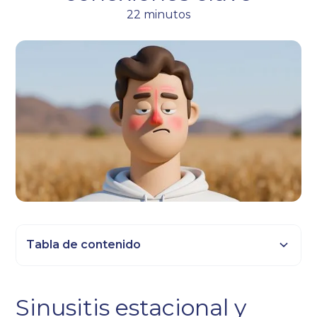
22 minutos
Tabla de contenido
Epígrafe 2
Sinusitis estacional y
Título 3